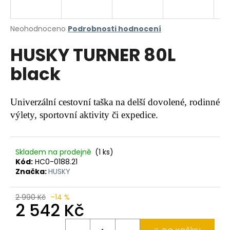
a
j
Průměrné
Neohodnoceno
Podrobnosti hodnocení
í
hodnocení
HUSKY TURNER 80L
produktu
t
je
?
black
0,0
z
5
hvězdiček.
Univerzální cestovní taška na delší dovolené, rodinné
výlety, sportovní aktivity či expedice.
HLEDAT
Skladem na prodejně
(1 ks)
Kód:
HC0-0188.21
D
Značka:
HUSKY
o
p
o
2 990 Kč
–14 %
2 542 Kč
r
u
Měrná