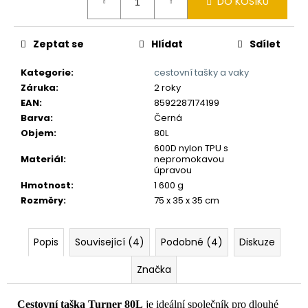
č
DO KOŠÍKU
cena:
u
j
Zeptat se
Hlídat
Sdílet
e
m
Kategorie
:
cestovní tašky a vaky
e
Záruka
:
2 roky
EAN
:
8592287174199
Barva
:
Černá
Objem
:
80L
600D nylon TPU s
Materiál
:
nepromokavou
úpravou
Hmotnost
:
1 600 g
Rozměry
:
75 x 35 x 35 cm
Popis
Související (4)
Podobné (4)
Diskuze
Značka
Cestovní taška Turner 80L
je ideální společník pro dlouhé