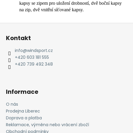
kapsy se zipem pro uložení drobností, dvě boční kapsy
na zip, dvě vnitřní síťované kapsy.
Z
á
Kontakt
p
a
info
@
windsport.cz
t
+420 603 181 555
í
+420 739 492 348
Informace
O nás
Prodejna Liberec
Doprava a platba
Reklamace, výměna nebo vrácení zboží
Obchodní podmínky