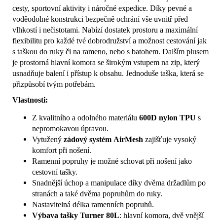
cesty, sportovní aktivity i náročné expedice. Díky pevné a
voděodolné konstrukci bezpečně ochrání vše uvnitř před
vlhkostí i nečistotami. Nabízí dostatek prostoru a maximální
flexibilitu pro každé tvé dobrodružství a možnost cestování jak
s taškou do ruky či na rameno, nebo s batohem. Dalším plusem
je prostorná hlavní komora se širokým vstupem na zip, který
usnadňuje balení i přístup k obsahu. Jednoduše taška, která se
přizpůsobí tvým potřebám.
Vlastnosti:
Z kvalitního a odolného materiálu
600D nylon TPU
s
nepromokavou úpravou.
Vytužený
zádový systém
AirMesh
zajišťuje vysoký
komfort při nošení.
Ramenní popruhy je možné schovat při nošení jako
cestovní tašky.
Snadnější úchop a manipulace díky dvěma držadlům po
stranách a také dvěma popruhům do ruky.
Nastavitelná délka ramenních popruhů.
Výbava tašky Turner 80L
: hlavní komora, dvě vnější