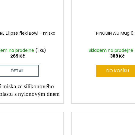
E Ellipse flexi Bowl - miska
PINGUIN Alu Mug 0.3
dem na prodejně
(1 ks)
Skladem na prodejně
269 Kč
389 Kč
DETAIL
DO KOŠÍKU
í miska ze silikonového
plastu s nylonovým dnem