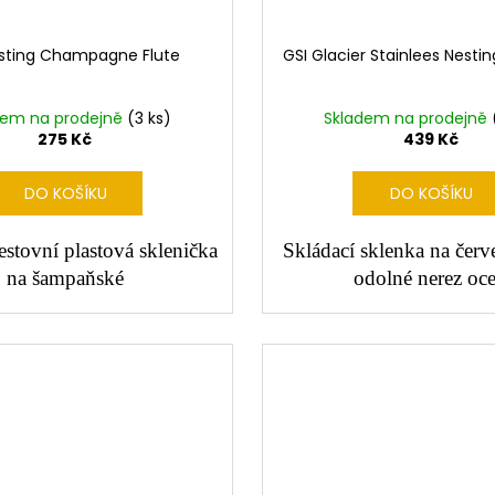
esting Champagne Flute
GSI Glacier Stainlees Nesti
dem na prodejně
(3 ks)
Skladem na prodejně
275 Kč
439 Kč
DO KOŠÍKU
DO KOŠÍKU
estovní plastová sklenička
Skládací sklenka na červ
na šampaňské
odolné nerez oce