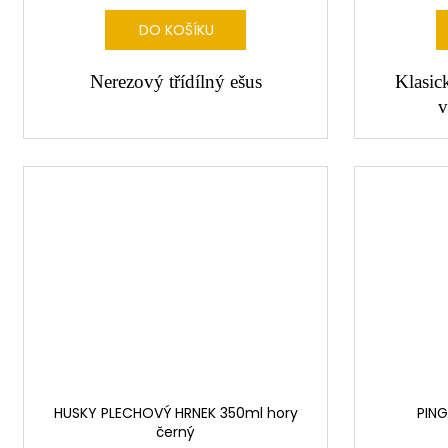
DO KOŠÍKU
Nerezový třídílný ešus
Klasic
v
HUSKY PLECHOVÝ HRNEK 350ml hory
PING
černý