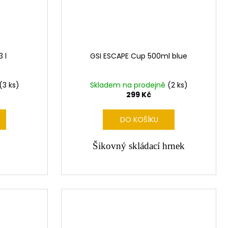
 l
GSI ESCAPE Cup 500ml blue
(3 ks)
Skladem na prodejně
(2 ks)
299 Kč
DO KOŠÍKU
Šikovný skládací hrnek