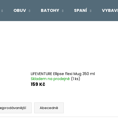
OBUV
BATOHY
SPANÍ
VYBAV
Co potřebujete najít?
HLEDAT
Doporučujeme
LIFEVENTURE Ellipse flexi Mug 350 ml
Skladem na prodejně
(1 ks)
159 Kč
ejprodávanější
Abecedně