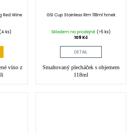
ng Red Wine
GSI Cup Stainless Rim 118ml hrnek
(4 ks)
Skladem na prodejně
(>5 ks)
109 Kč
DETAIL
ené víno z
Smaltovaný plecháček s objemem
li
118ml