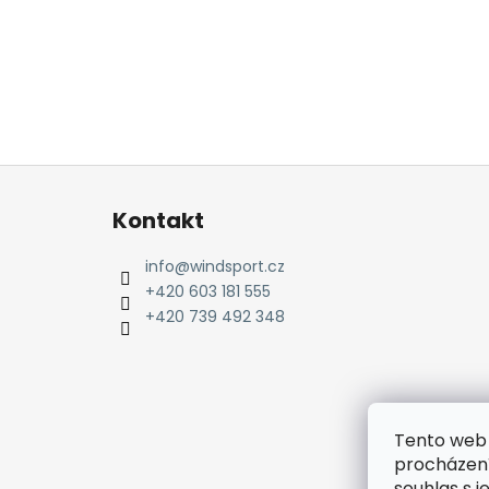
Z
á
Kontakt
p
a
info
@
windsport.cz
t
+420 603 181 555
í
+420 739 492 348
Tento web 
procházení
souhlas s j