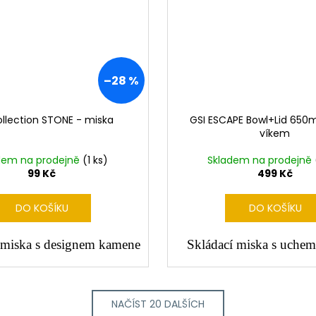
–28 %
ollection STONE - miska
GSI ESCAPE Bowl+Lid 650m
víkem
dem na prodejně
(1 ks)
Skladem na prodejně
99 Kč
499 Kč
DO KOŠÍKU
DO KOŠÍKU
 miska s designem kamene
Skládací miska s uchem
NAČÍST 20 DALŠÍCH