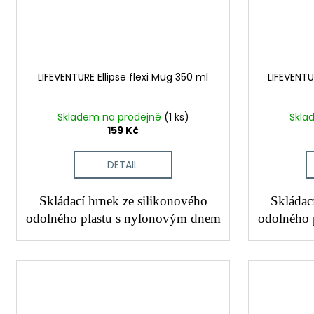
LIFEVENTURE Ellipse flexi Mug 350 ml
LIFEVENTUR
Skladem na prodejně
(1 ks)
Skla
159 Kč
DETAIL
Skládací hrnek ze silikonového
Skládac
odolného plastu s nylonovým dnem
odolného 