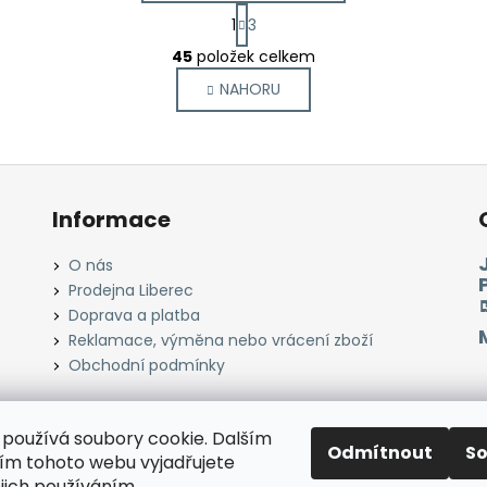
S
1
3
t
O
r
45
položek celkem
v
á
NAHORU
l
n
k
á
o
d
v
a
á
c
n
í
Informace
í
p
r
O nás
v
Prodejna Liberec
k
Doprava a platba
y
Reklamace, výměna nebo vrácení zboží
v
Obchodní podmínky
ý
p
i
používá soubory cookie. Dalším
s
Odmítnout
S
Instagram
Facebook
Heureka.cz
Zboží.cz
m tohoto webu vyjadřujete
u
ejich používáním.