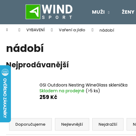
K
Přejít
na
o
MUŽI
ŽENY
obsah
Zpět
Zpět
š
do
do
í
Domů
VYBAVENÍ
Vaření a jídlo
nádobí
k
obchodu
obchodu
nádobí
Nejprodávanější
GSI Outdoors Nesting WineGlass sklenička
Skladem na prodejně
(>5 ks)
259 Kč
Ř
a
Doporučujeme
Nejlevnější
Nejdražší
N
z