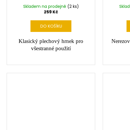
Skladem na prodejně
(2 ks)
Skla
259 Kč
DO KOŠÍKU
Klasický plechový hrnek pro
Nerezov
všestranné použití