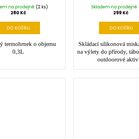
dem na prodejně
(2 ks)
Skladem na prodejně
280 Kč
299 Kč
DO KOŠÍKU
DO KOŠÍKU
ý termohrnek o objemu
Skládací silikonová misk
0,3L
na výlety do přírody, tábo
outdoorové aktiv