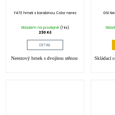
YATE hrnek s karabinou Color nerez
GSI N
Skladem na prodejně
(1 ks)
Skla
230 Kč
DETAIL
Nerezový hrnek s dvojitou stěnou
Skládací c