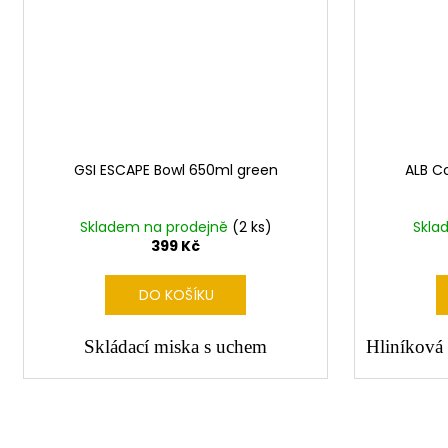
GSI ESCAPE Bowl 650ml green
ALB C
Skladem na prodejně
(2 ks)
Skla
399 Kč
DO KOŠÍKU
Skládací miska s uchem
Hliníková