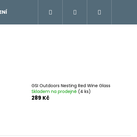
Hledat
Přihlášení
Nákupní
ENÍ
DOPLŇKY
Moje objednávka
Znač
košík
GSI Outdoors Nesting Red Wine Glass
Skladem na prodejně
(4 ks)
289 Kč