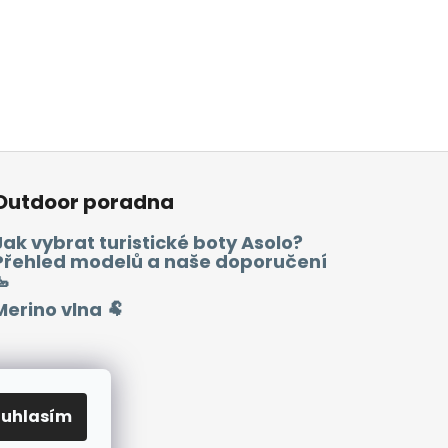
Outdoor poradna
Jak vybrat turistické boty Asolo?
Přehled modelů a naše doporučení
🥾
Merino vlna 🐏
ouhlasím