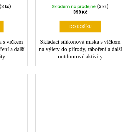
(3 ks)
Skladem na prodejně
(3 ks)
399 Kč
DO KOŠÍKU
a s víčkem
Skládací silikonová miska s víčkem
ření a další
na výlety do přírody, táboření a další
ity
outdoorové aktivity