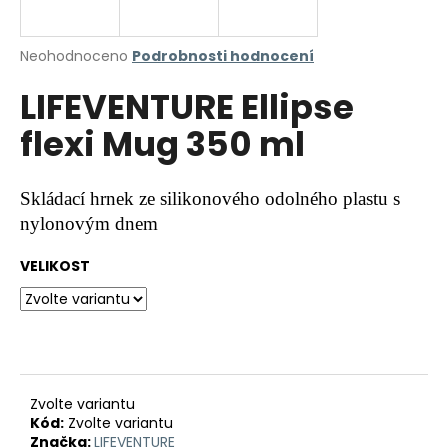
a
j
Průměrné
Neohodnoceno
Podrobnosti hodnocení
í
hodnocení
LIFEVENTURE Ellipse
produktu
t
je
?
flexi Mug 350 ml
0,0
z
5
hvězdiček.
Skládací hrnek ze silikonového odolného plastu s
nylonovým dnem
HLEDAT
VELIKOST
D
o
p
o
r
Zvolte variantu
Kód:
Zvolte variantu
u
Značka:
LIFEVENTURE