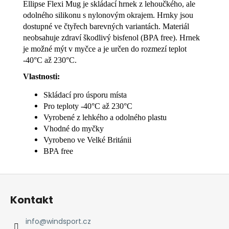
Ellipse Flexi Mug je skládací hrnek z lehoučkého, ale
odolného silikonu s nylonovým okrajem. Hrnky jsou
dostupné ve čtyřech barevných variantách. Materiál
neobsahuje zdraví škodlivý bisfenol (BPA free). Hrnek
je možné mýt v myčce a je určen do rozmezí teplot
-40°C až 230°C.
Vlastnosti:
Skládací pro úsporu místa
Pro teploty -40°C až 230°C
Vyrobené z lehkého a odolného plastu
Vhodné do myčky
Vyrobeno ve Velké Británii
BPA free
Z
á
Kontakt
p
a
info
@
windsport.cz