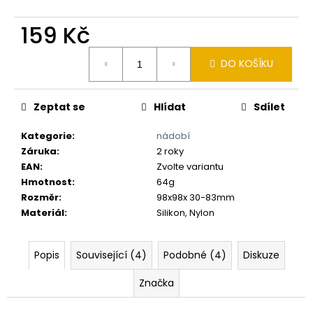
č
u
159 Kč
j
e
Měrná
m
DO KOŠÍKU
cena:
e
Zeptat se
Hlídat
Sdílet
Kategorie
:
nádobí
Záruka
:
2 roky
EAN
:
Zvolte variantu
Hmotnost
:
64g
Rozměr
:
98x98x 30-83mm
Materiál
:
Silikon, Nylon
Popis
Související (4)
Podobné (4)
Diskuze
Značka