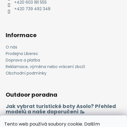
t
+420 603 181 555
í
+420 739 492 348
Informace
O nás
Prodejna Liberec
Doprava a platba
Reklamace, výměna nebo vrácení zboží
Obchodní podmínky
Outdoor poradna
Jak vybrat turistické boty Asolo? Přehled
modelů a naše doporučení 🥾
Merino vlna 🐏
Tento web používá soubory cookie. Dalším