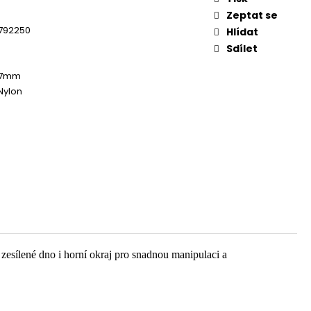
Zeptat se
792250
Hlídat
Sdílet
x17mm
 Nylon
esílené dno i horní okraj pro snadnou manipulaci a