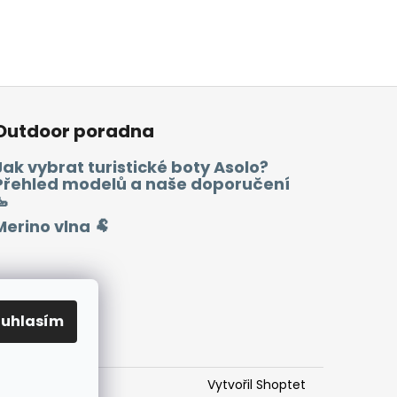
Outdoor poradna
Jak vybrat turistické boty Asolo?
Přehled modelů a naše doporučení
🥾
Merino vlna 🐏
ouhlasím
Vytvořil Shoptet