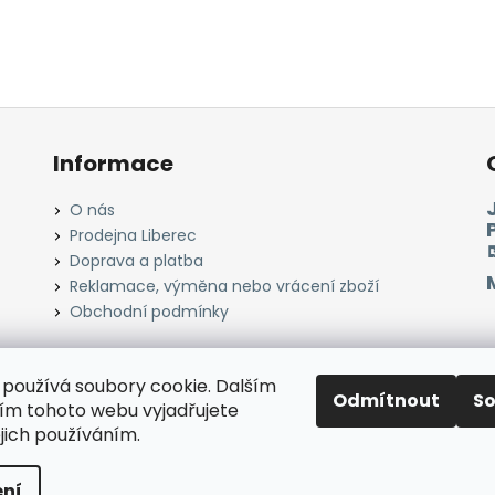
Informace
O nás
Prodejna Liberec
Doprava a platba
Reklamace, výměna nebo vrácení zboží
Obchodní podmínky
používá soubory cookie. Dalším
Odmítnout
S
Instagram
Facebook
Heureka.cz
Zboží.cz
m tohoto webu vyjadřujete
ejich používáním.
razena.
ní