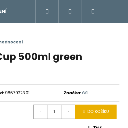
Hledat
Přihlášení
Nákupní
ENÍ
DOPLŇKY
Moje objednávka
Znač
košík
 hodnocení
Cup 500ml green
d:
98679223.01
Značka:
GSI
DO KOŠÍKU
Tisk