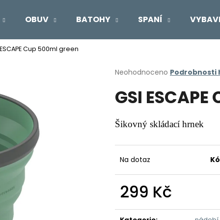
OBUV
BATOHY
SPANÍ
VYBAV
 ESCAPE Cup 500ml green
Co potřebujete najít?
Průměrné
Neohodnoceno
Podrobnosti
hodnocení
GSI ESCAPE 
produktu
HLEDAT
je
0,0
z
Šikovný skládací hrnek
5
Doporučujeme
hvězdiček.
Na dotaz
Kó
299 Kč
Měrná
cena:
Kategorie
:
nádobí