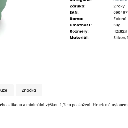
Záruka
:
2 roky
EAN
:
090497
Barva
:
Zelená
Hmotnost
:
68g
Rozměry
:
112x112
Materiál
:
Silikon,
kuze
Značka
ého silikonu a minimální výškou 1,7cm po složení. Hrnek má nylonem z