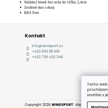
Skládací hrnek bez ucha do výšky 2,4cm
Zesílené dno i okraj
BPA Free
Z
á
Kontakt
p
a
info
@
windsport.cz
t
+420 603 181 555
í
+420 739 492 348
Tento web 
procházení
souhlas s j
Copyright 2026
WINDSPORT
. Všechna práva vyh
Nastave