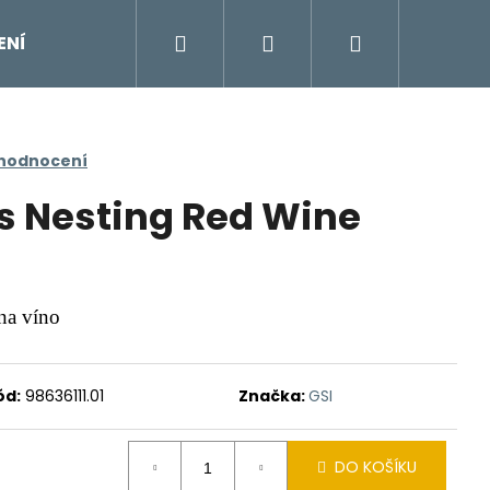
Hledat
Přihlášení
Nákupní
ENÍ
DOPLŇKY
Moje objednávka
Znač
košík
 hodnocení
s Nesting Red Wine
 na víno
ód:
98636111.01
Značka:
GSI
DO KOŠÍKU