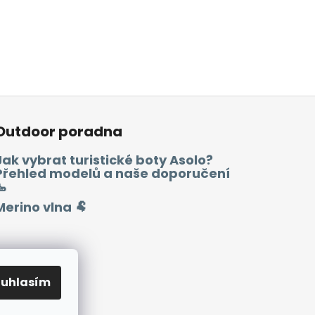
Outdoor poradna
Jak vybrat turistické boty Asolo?
Přehled modelů a naše doporučení
🥾
Merino vlna 🐏
ouhlasím