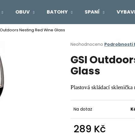
OBUV
BATOHY
SPANÍ
VYBAV
 Outdoors Nesting Red Wine Glass
Co potřebujete najít?
Průměrné
Neohodnoceno
Podrobnosti
hodnocení
GSI Outdoor
produktu
HLEDAT
je
Glass
0,0
z
5
Doporučujeme
hvězdiček.
Plastová skládací sklenička
Na dotaz
K
289 Kč