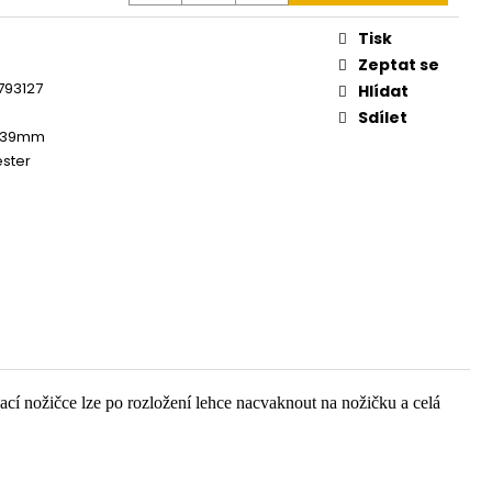
Tisk
Zeptat se
793127
Hlídat
Sdílet
239mm
ster
ací nožičce lze po rozložení lehce nacvaknout na nožičku a celá