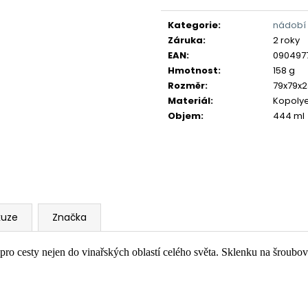
Měrná
cena:
Kategorie
:
nádobí
Záruka
:
2 roky
EAN
:
090497
Hmotnost
:
158 g
Rozměr
:
79x79x
Materiál
:
Kopolye
Objem
:
444 ml
kuze
Značka
pro cesty nejen do vinařských oblastí celého světa. Sklenku na šroubov