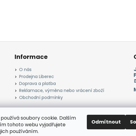
Informace
O nás
Prodejna Liberec
Doprava a platba
Reklamace, výměna nebo vrácení zboží
Obchodní podmínky
používá soubory cookie. Dalším
Odmítnout
S
Instagram
Facebook
Heureka.cz
Zboží.cz
m tohoto webu vyjadřujete
ejich používáním.