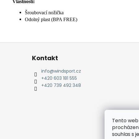
Vlastnosti:
Šroubovací nožička
Odolný plast (BPA FREE)
Z
á
Kontakt
p
a
info
@
windsport.cz
t
+420 603 181 555
í
+420 739 492 348
Tento web 
procházení
souhlas s j