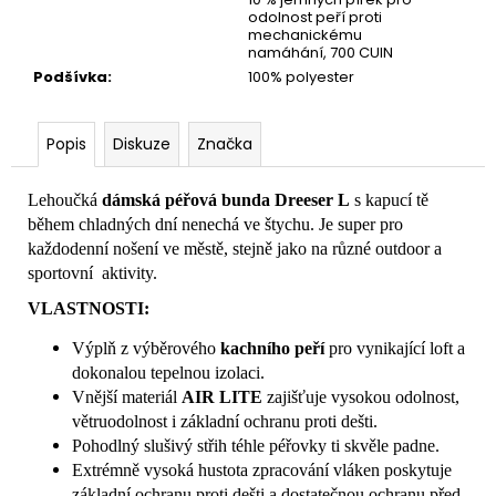
odolnost peří proti
mechanickému
namáhání, 700 CUIN
Podšívka
:
100% polyester
Popis
Diskuze
Značka
Lehoučká
dámská péřová bunda Dreeser L
s kapucí tě
během chladných dní nenechá ve štychu. Je super pro
každodenní nošení ve městě, stejně jako na různé outdoor a
sportovní aktivity.
VLASTNOSTI:
Výplň z výběrového
kachního peří
pro vynikající loft a
dokonalou tepelnou izolaci.
Vnější materiál
AIR LITE
zajišťuje vysokou odolnost,
větruodolnost i základní ochranu proti dešti.
Pohodlný slušivý střih téhle péřovky ti skvěle padne.
Extrémně vysoká hustota zpracování vláken poskytuje
základní ochranu proti dešti a dostatečnou ochranu před