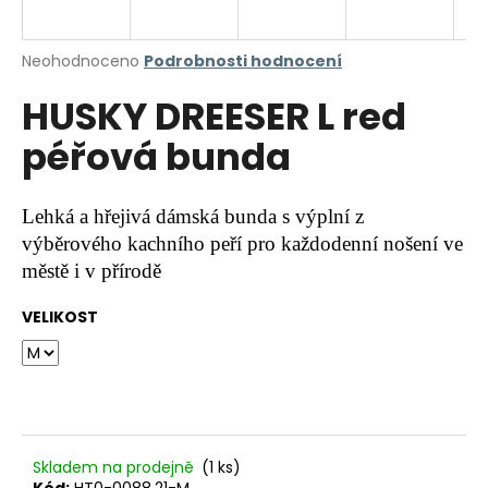
a
j
Průměrné
Neohodnoceno
Podrobnosti hodnocení
í
hodnocení
HUSKY DREESER L red
produktu
t
je
?
péřová bunda
0,0
z
5
hvězdiček.
Lehká a hřejivá dámská bunda s výplní z
výběrového kachního peří pro každodenní nošení ve
HLEDAT
městě i v přírodě
VELIKOST
D
o
p
o
r
u
Skladem na prodejně
(1 ks)
Kód:
HT0-0088.21-M