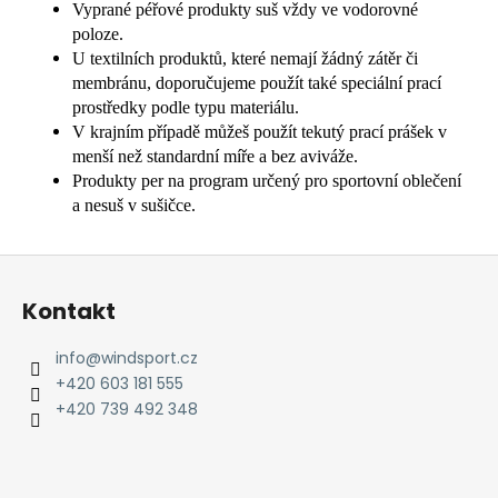
Vyprané péřové produkty suš vždy ve vodorovné
poloze.
U textilních produktů, které nemají žádný zátěr či
membránu, doporučujeme použít také speciální prací
prostředky podle typu materiálu.
V krajním případě můžeš použít tekutý prací prášek v
menší než standardní míře a bez aviváže.
Produkty per na program určený pro sportovní oblečení
a nesuš v sušičce.
Z
á
Kontakt
p
a
info
@
windsport.cz
t
+420 603 181 555
í
+420 739 492 348