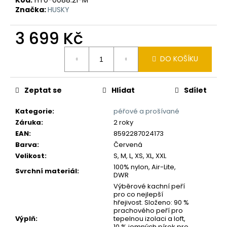
č
Značka:
HUSKY
u
j
3 699 Kč
e
m
Měrná
e
DO KOŠÍKU
cena:
Zeptat se
Hlídat
Sdílet
Kategorie
:
péřové a prošívané
Záruka
:
2 roky
EAN
:
8592287024173
Barva
:
Červená
Velikost
:
S, M, L, XS, XL, XXL
100% nylon, Air-Lite,
Svrchní materiál
:
DWR
Výběrové kachní peří
pro co nejlepší
hřejivost. Složeno: 90 %
prachového peří pro
Výplň
:
tepelnou izolaci a loft,
10 % jemných pírek pro