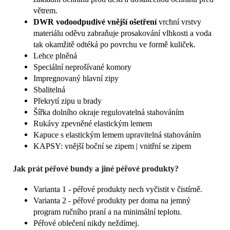
větrem.
DWR vodoodpudivé vnější ošetření
vrchní vrstvy
materiálu oděvu zabraňuje prosakování vlhkosti a voda
tak okamžitě odtéká po povrchu ve formě kuliček.
Lehce plněná
Speciální neprošívané komory
Impregnovaný hlavní zipy
Sbalitelná
Překrytí zipu u brady
Šířka dolního okraje regulovatelná stahováním
Rukávy zpevněné elastickým lemem
Kapuce s elastickým lemem upravitelná stahováním
KAPSY: vnější boční se zipem | vnitřní se zipem
Jak prát péřové bundy a jiné péřové produkty?
Varianta 1 - péřové produkty nech vyčistit v čistírně.
Varianta 2 - péřové produkty per doma na jemný
program ručního praní a na minimální teplotu.
Péřové oblečení nikdy neždímej.