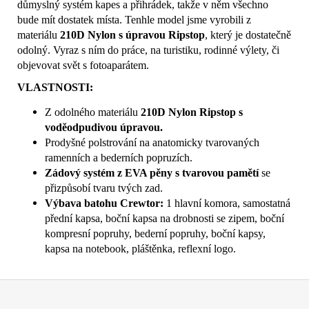
důmyslný systém kapes a přihrádek, takže v něm všechno
bude mít dostatek místa. Tenhle model jsme vyrobili z
materiálu
210D Nylon s úpravou Ripstop
, který je dostatečně
odolný. Vyraz s ním do práce, na turistiku, rodinné výlety, či
objevovat svět s fotoaparátem.
VLASTNOSTI:
Z odolného materiálu
210D Nylon Ripstop s
voděodpudivou úpravou.
Prodyšné polstrování na anatomicky tvarovaných
ramenních a bederních popruzích.
Zádový systém z EVA pěny s tvarovou pamětí
se
přizpůsobí tvaru tvých zad.
Výbava batohu Crewtor:
1 hlavní komora, samostatná
přední kapsa, boční kapsa na drobnosti se zipem, boční
kompresní popruhy, bederní popruhy, boční kapsy,
kapsa na notebook, pláštěnka, reflexní logo.
Z
á