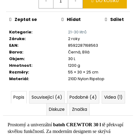
č
DO KOŠÍKU
cena:
u
j
Zeptat se
Hlídat
Sdílet
e
m
Kategorie
:
21-30 litrů
e
Záruka
:
2 roky
EAN
:
8592287168563
Barva
:
Černá, Bílá
Objem
:
30 L
Hmotnost
:
1200 g
Rozměry
:
55 × 30 × 25 cm
Materiál
:
210D Nylon Ripstop
Popis
Související (4)
Podobné (4)
Videa (1)
Diskuze
Značka
Prostorný a univerzální
batoh CREWTOR 30 l
tě překvapí
skvělou funkčností. Za moderním designem se skrývá