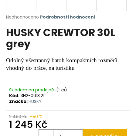
a
j
Průměrné
Neohodnoceno
Podrobnosti hodnocení
í
hodnocení
HUSKY CREWTOR 30L
produktu
t
je
?
grey
0,0
z
5
hvězdiček.
Odolný všestranný batoh kompaktních rozměrů
vhodný do práce, na turistiku
HLEDAT
Skladem na prodejně
(1 ks)
Kód:
3H2-0013.21
D
Značka:
HUSKY
o
p
o
2 490 Kč
–50 %
1 245 Kč
r
u
Měrná