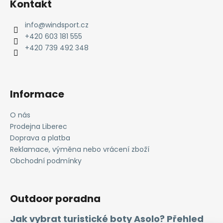
Kontakt
p
a
info
@
windsport.cz
t
+420 603 181 555
í
+420 739 492 348
Informace
O nás
Prodejna Liberec
Doprava a platba
Reklamace, výměna nebo vrácení zboží
Obchodní podmínky
Outdoor poradna
Jak vybrat turistické boty Asolo? Přehled