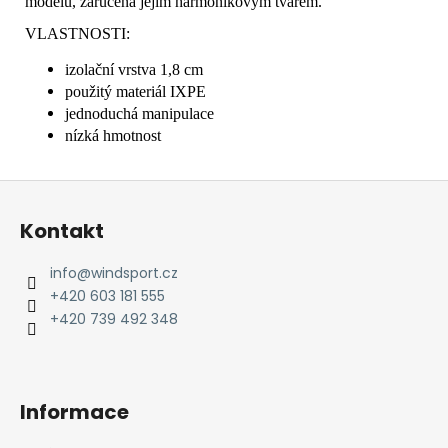
modelu, zaručená jejím harmonikovým tvarem.
VLASTNOSTI:
izolační vrstva 1,8 cm
použitý materiál IXPE
jednoduchá manipulace
nízká hmotnost
Z
á
Kontakt
p
a
info
@
windsport.cz
t
+420 603 181 555
í
+420 739 492 348
Informace