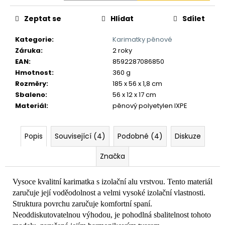
č
u
Zeptat se
Hlídat
Sdílet
j
e
Kategorie
:
Karimatky pěnové
m
Záruka
:
2 roky
e
EAN
:
8592287086850
Hmotnost
:
360 g
Rozměry
:
185 x 56 x 1,8 cm
Sbaleno
:
56 x 12 x 17 cm
Materiál
:
pěnový polyetylen IXPE
Popis
Související (4)
Podobné (4)
Diskuze
Značka
Vysoce kvalitní karimatka s izolační alu vrstvou. Tento materiál
zaručuje její voděodolnost a velmi vysoké izolační vlastnosti.
Struktura povrchu zaručuje komfortní spaní.
Neoddiskutovatelnou výhodou, je pohodlná sbalitelnost tohoto