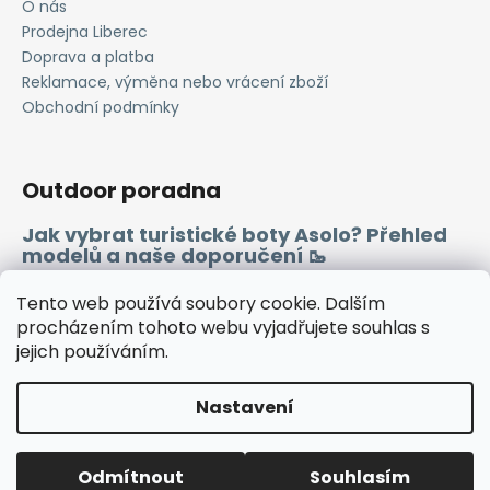
O nás
Prodejna Liberec
Doprava a platba
Reklamace, výměna nebo vrácení zboží
Obchodní podmínky
Outdoor poradna
Jak vybrat turistické boty Asolo? Přehled
modelů a naše doporučení 🥾
Merino vlna 🐏
Tento web používá soubory cookie. Dalším
procházením tohoto webu vyjadřujete souhlas s
jejich používáním.
Instagram
Facebook
Heureka.cz
Zboží.cz
Nastavení
Vytvořil Shoptet
Odmítnout
Souhlasím
Copyright 2026
WINDSPORT
. Všechna práva vyhrazena.