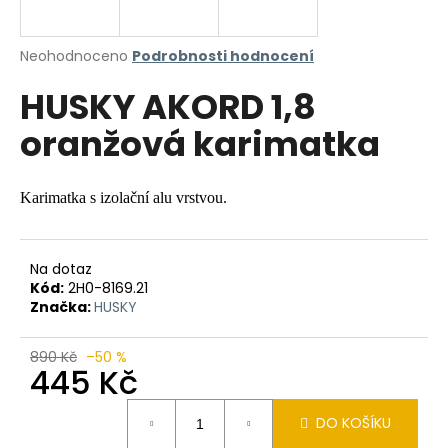
a
j
Průměrné
Neohodnoceno
Podrobnosti hodnocení
í
hodnocení
HUSKY AKORD 1,8
produktu
t
je
?
oranžová karimatka
0,0
z
5
hvězdiček.
Karimatka s izolační alu vrstvou.
HLEDAT
Na dotaz
Kód:
2H0-8169.21
Značka:
HUSKY
D
o
890 Kč
–50 %
p
445 Kč
o
r
Měrná
DO KOŠÍKU
u
cena: